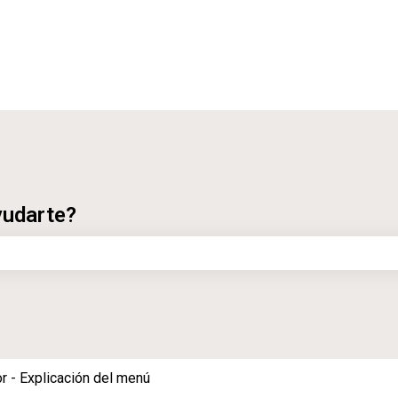
ubmenú de
yudarte?
 de búsqueda está vacío.
r - Explicación del menú