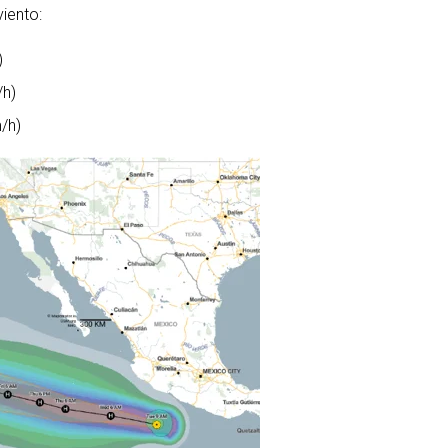
viento:
)
/h)
m/h)