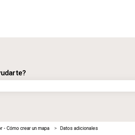
ubmenú de
yudarte?
 de búsqueda está vacío.
or - Cómo crear un mapa
Datos adicionales