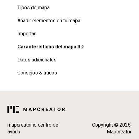
Funciones 3D
Tipos de mapa
Datos adicionales
Añadir elementos en tu mapa
Consejos & trucos
Importar
Características del mapa 3D
Datos adicionales
Consejos & trucos
mapcreator.io centro de
Copyright © 2026,
ayuda
Mapcreator